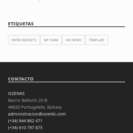
ETIQUETAS
INTRO WIDGETS
MY TEAM
NO INTRO
TEMPLATE
CONTACTO
OZENKI
Barrio Ballonti 25-B
48920 Portugalete, Bizkaia
administracion@ozenki.com
(+34) 944 862 471
(+34) 610 797 875