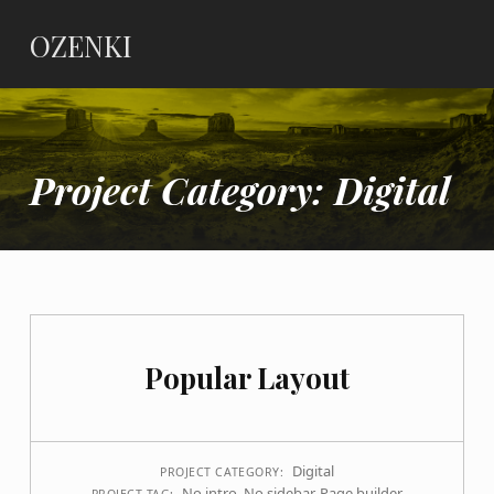
OZENKI
Project Category:
Digital
Popular Layout
Digital
PROJECT CATEGORY:
No intro
,
No sidebar
,
Page builder