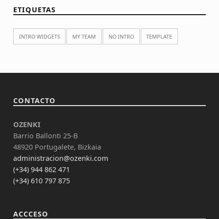
ETIQUETAS
INTRO WIDGETS
MY TEAM
NO INTRO
TEMPLATE
CONTACTO
OZENKI
Barrio Ballonti 25-B
48920 Portugalete, Bizkaia
administracion@ozenki.com
(+34) 944 862 471
(+34) 610 797 875
ACCCESO