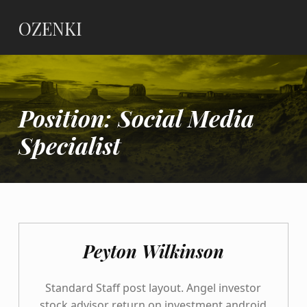
OZENKI
Position:
Social Media
Specialist
Peyton Wilkinson
Standard Staff post layout. Angel investor
stock advisor return on investment android