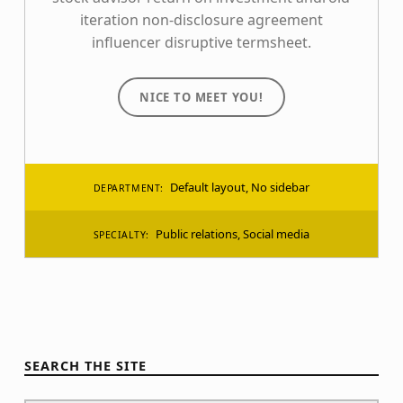
iteration non-disclosure agreement
influencer disruptive termsheet.
NICE TO MEET YOU!
Default layout
,
No sidebar
DEPARTMENT:
Public relations
,
Social media
SPECIALTY:
SEARCH THE SITE
Buscar: